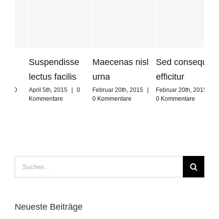
Suspendisse
Maecenas nisl
Sed consequat
Neq
lectus facilis
urna
efficitur
qu
April 5th, 2015
|
0
Februar 20th, 2015
|
Februar 20th, 2015
|
Mai 
Kommentare
0 Kommentare
0 Kommentare
Komm
Suche
nach:
Neueste Beiträge