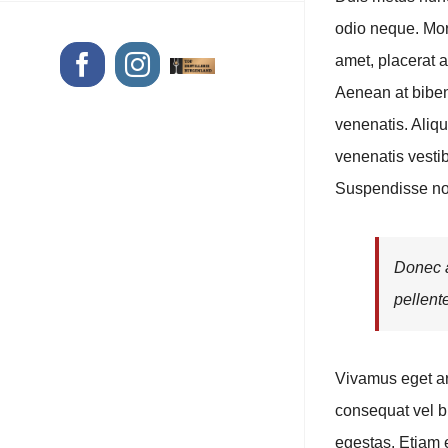
odio neque. Morb
amet, placerat a
Facebook
Instagram
Benutzerdefiniert
Aenean at biben
venenatis. Aliqu
venenatis vesti
Suspendisse no
Donec a
pellent
Vivamus eget ar
consequat vel b
egestas. Etiam e