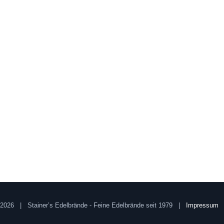
2026 | Stainer’s Edelbrände - Feine Edelbrände seit 1979 |
Impressum