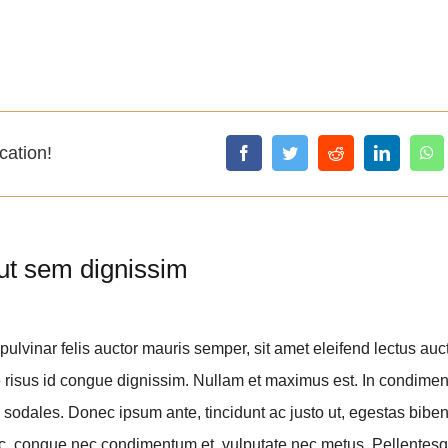
cation!
ut sem dignissim
pulvinar felis auctor mauris semper, sit amet eleifend lectus auc
risus id congue dignissim. Nullam et maximus est. In condime
 sodales. Donec ipsum ante, tincidunt ac justo ut, egestas biben
, congue nec condimentum et, vulputate nec metus. Pellentesq