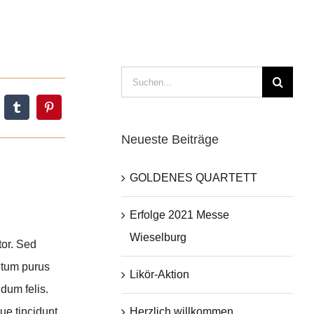
Suche
nach:
Neueste Beiträge
GOLDENES QUARTETT
Erfolge 2021 Messe
Wieselburg
tor. Sed
ntum purus
Likör-Aktion
dum felis.
Herzlich willkommen
ue tincidunt