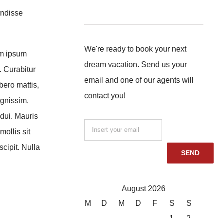
endisse
We're ready to book your next
um ipsum
dream vacation. Send us your
. Curabitur
email and one of our agents will
bero mattis,
contact you!
ignissim,
 dui. Mauris
mollis sit
cipit. Nulla
August 2026
M
D
M
D
F
S
S