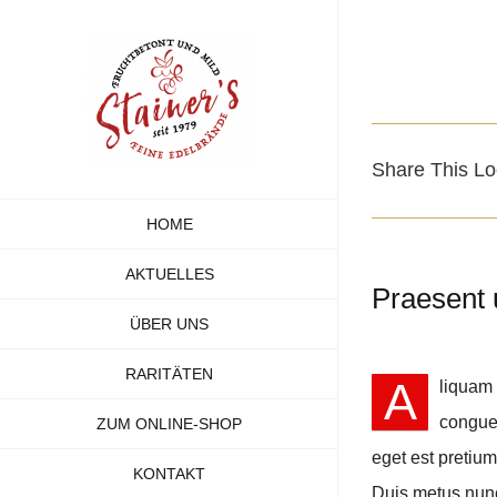
Zum
Inhalt
springen
Share This Lo
HOME
AKTUELLES
Praesent 
ÜBER UNS
RARITÄTEN
A
liquam 
congue 
ZUM ONLINE-SHOP
eget est pretium
KONTAKT
Duis metus nunc