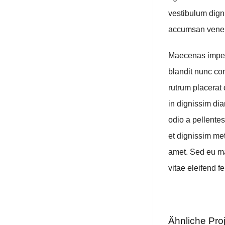
vestibulum dign
accumsan venena
Maecenas imperd
blandit nunc con
rutrum placerat 
in dignissim di
odio a pellentes
et dignissim met
amet. Sed eu mau
vitae eleifend fe
Ähnliche Pro