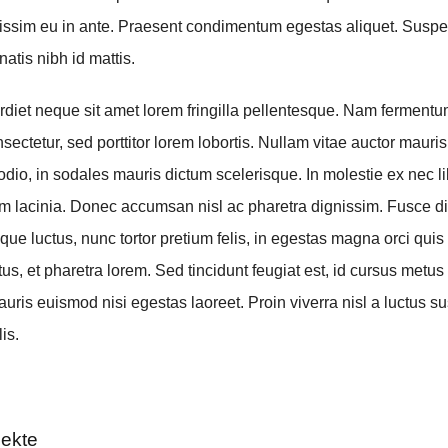
issim eu in ante. Praesent condimentum egestas aliquet. Susp
tis nibh id mattis.
iet neque sit amet lorem fringilla pellentesque. Nam ferment
sectetur, sed porttitor lorem lobortis. Nullam vitae auctor mauris
odio, in sodales mauris dictum scelerisque. In molestie ex nec li
am lacinia. Donec accumsan nisl ac pharetra dignissim. Fusce d
que luctus, nunc tortor pretium felis, in egestas magna orci quis
us, et pharetra lorem. Sed tincidunt feugiat est, id cursus metus 
ris euismod nisi egestas laoreet. Proin viverra nisl a luctus sus
lis.
jekte