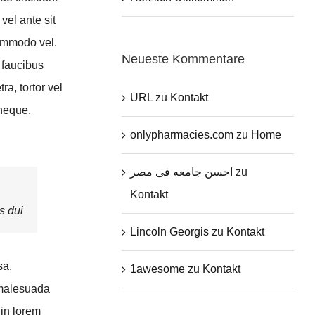
vel ante sit
commodo vel.
Neueste Kommentare
 faucibus
a, tortor vel
URL
zu
Kontakt
 neque.
onlypharmacies.com
zu
Home
احسن جامعه فى مصر
zu
Kontakt
s dui
Lincoln Georgis
zu
Kontakt
sa,
1awesome
zu
Kontakt
 malesuada
 in lorem