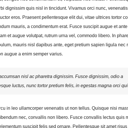
i dignissim quis nisl in tincidunt. Vivamus orci nunc, venenatis 
uctor eros. Praesent pellentesque elit dui, vitae ultrices tortor 
dum mauris, a condimentum erat. Fusce suscipit augue et ante
am et augue volutpat, rutrum urna vel, commodo libero. In pharetr
bulum, mauris nisl dapibus ante, eget pretium sapien ligula nec
n augue a enim semper varius.
ccumsan nisl ac pharetra dignissim. Fusce dignissim, odio a
esque luctus, nunc tortor pretium felis, in egestas magna orci qui
cu in leo ullamcorper venenatis ut non tellus. Quisque nisi mas
ibendum nec, convallis non libero. Fusce convallis lectus quis
lementum suscipit felis sed ornare. Pellentesque sit amet risus