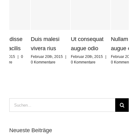
Duis malesi
Ut consequat
Nullam non
Sed
vivera rius
augue odio
augue eget
per
Februar 20th, 2015
|
Februar 20th, 2015
|
Februar 20th, 2015
|
Mai 
0 Kommentare
0 Kommentare
0 Kommentare
Komm
Suche
nach:
Neueste Beiträge